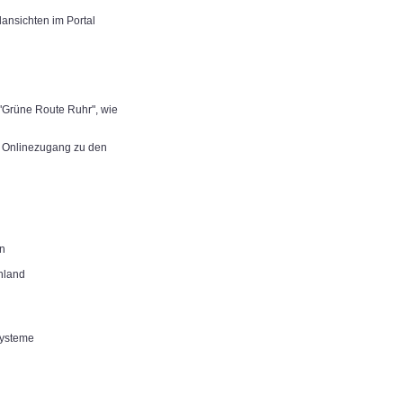
dansichten im Portal
"Grüne Route Ruhr", wie
er Onlinezugang zu den
rn
chland
systeme