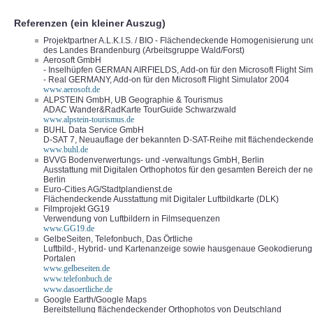
Referenzen (ein kleiner Auszug)
Projektpartner A.L.K.I.S. / BIO - Flächendeckende Homogenisierung u
des Landes Brandenburg (Arbeitsgruppe Wald/Forst)
Aerosoft GmbH
- Inselhüpfen GERMAN AIRFIELDS, Add-on für den Microsoft Flight Sim
- Real GERMANY, Add-on für den Microsoft Flight Simulator 2004
www.aerosoft.de
ALPSTEIN GmbH, UB Geographie & Tourismus
ADAC Wander&RadKarte TourGuide Schwarzwald
www.alpstein-tourismus.de
BUHL Data Service GmbH
D-SAT 7, Neuauflage der bekannten D-SAT-Reihe mit flächendeckenden
www.buhl.de
BVVG Bodenverwertungs- und -verwaltungs GmbH, Berlin
Ausstattung mit Digitalen Orthophotos für den gesamten Bereich der n
Berlin
Euro-Cities AG/Stadtplandienst.de
Flächendeckende Ausstattung mit Digitaler Luftbildkarte (DLK)
Filmprojekt GG19
Verwendung von Luftbildern in Filmsequenzen
www.GG19.de
GelbeSeiten, Telefonbuch, Das Örtliche
Luftbild-, Hybrid- und Kartenanzeige sowie hausgenaue Geokodierung b
Portalen
www.gelbeseiten.de
www.telefonbuch.de
www.dasoertliche.de
Google Earth/Google Maps
Bereitstellung flächendeckender Orthophotos von Deutschland