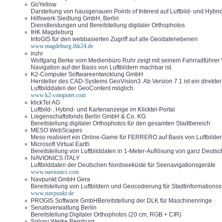
GoYellow
Darstellung von hausgenauen Points of Interest auf Luftbild- und Hybri
Hilfswerk Siedlung GmbH, Berlin
Dienstleistungen und Bereitstellung digitaler Orthophotos
IHK Magdeburg
InfoGIS für den webbasierten Zugriff auf alle Geodatenebenen
www.magdeburg.ihk24.de
iruhr
Wolfgang Berke vom Medienbüro Ruhr zeigt mit seinem Fahrradführer 
Navigation auf der Basis von Luftbildern machbar ist.
K2-Computer Softwareentwicklung GmbH
Hersteller des CAD-Systems GeoVision3. Ab Version 7.1 ist ein direkt
Luftbilddaten der GeoContent möglich.
www.k2-computer.com
klickTel AG
Luftbild-, Hybrid- und Kartenanzeige im Klicktel-Portal
Liegenschaftsfonds Berlin GmbH & Co. KG
Bereitstellung digitaler Orthophotos für den gesamten Stadtbereich
MESO WebScapes
Meso realisiert ein Online-Game für FERRERO auf Basis von Luftbilde
Microsoft Virtual Earth
Bereitstellung von Luftbilddaten in 1-Meter-Auflösung von ganz Deuts
NAVIONICS ITALY
Luftbilddaten der Deutschen Nordseeküste für Seenavigationsgeräte
www.navionics.com
Navpunkt GmbH Gera
Bereitstellung von Luftbildern und Geocodierung für Stadtinformations
www.navpunkt.de
PROGIS Software GmbHBereitstellung der DLK für Maschinenringe
Senatsverwaltung Berlin
Bereitstellung Digitaler Orthophotos (20 cm, RGB + CIR)
Solvay Werke Bernburg