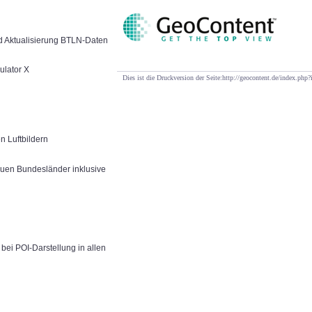
nd Aktualisierung BTLN-Daten
ulator X
Dies ist die Druckversion der Seite:http://geocontent.de/index.ph
 Luftbildern
euen Bundesländer inklusive
ei POI-Darstellung in allen