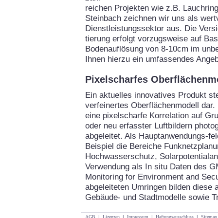
reichen Projekten wie z.B. Lauchrin
Steinbach zeichnen wir uns als wertv
Dienstleistungssektor aus. Die Vers
tierung erfolgt vorzugsweise auf Bas
Bodenauflösung von 8-10cm im unbel
Ihnen hierzu ein umfassendes Angeb
Pixelscharfes Oberflächenm
Ein aktuelles innovatives Produkt ste
verfeinertes Oberflächenmodell dar.
eine pixelscharfe Korrelation auf G
oder neu erfasster Luftbildern phot
abgeleitet. Als Hauptanwendungs-f
Beispiel die Bereiche Funknetzplan
Hochwasserschutz, Solarpotentialan
Verwendung als In situ Daten des 
Monitoring for Environment and Secur
abgeleiteten Umringen bilden diese a
Gebäude- und Stadtmodelle sowie T
AGB
|
Lizenzen
|
Impressum
|
Haftungsausschluss
|
Sitemap